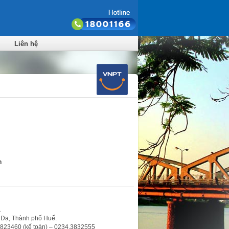
Liên hệ
n
a
 Dạ, Thành phố Huế.
.3823460 (kế toán) – 0234.3832555