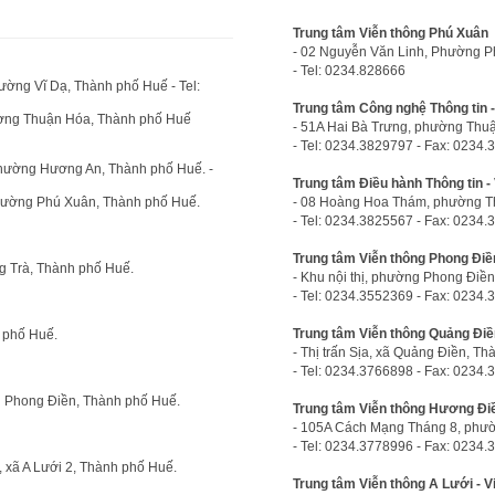
Trung tâm Viễn thông Phú Xuân
- 02 Nguyễn Văn Linh, Phường P
- Tel: 0234.828666
ường Vĩ Dạ, Thành phố Huế - Tel:
Trung tâm Công nghệ Thông tin -
hường Thuận Hóa, Thành phố Huế
- 51A Hai Bà Trưng, phường Thu
- Tel: 0234.3829797 - Fax: 0234
Phường Hương An, Thành phố Huế. -
Trung tâm Điều hành Thông tin -
phường Phú Xuân, Thành phố Huế.
- 08 Hoàng Hoa Thám, phường T
- Tel: 0234.3825567 - Fax: 0234
Trung tâm Viễn thông Phong Điền
 Trà, Thành phố Huế.
- Khu nội thị, phường Phong Điề
- Tel: 0234.3552369 - Fax: 0234
Trung tâm Viễn thông Quảng Điề
 phố Huế.
- Thị trấn Sịa, xã Quảng Điền, T
- Tel: 0234.3766898 - Fax: 0234
g Phong Điền, Thành phố Huế.
Trung tâm Viễn thông Hương Điề
- 105A Cách Mạng Tháng 8, phư
- Tel: 0234.3778996 - Fax: 0234
 xã A Lưới 2, Thành phố Huế.
Trung tâm Viễn thông A Lưới - V