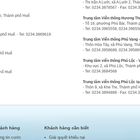
- Thị trấn A Lưới, xã A Lưới 2, Th
- Tel: 0234.3878567 - Fax: 0234
, Thành phố Huế.
Trung tâm Viễn thông Hương Thủ
- Tổ 16, phường Phú Bài, Thành 
- Tel: 0234.3965558, 0234.39655
phố Huế. - Tel: 0234.3869619
Trung tâm Viễn thông Phú Vang -
- Thôn Hòa Tây, xã Phú Vang, Th
- Tel: 0234.3958688, 0234.39586
hố Huế.
Trung tâm viễn thông Phú Lộc - 
- Khu vực 2, xã Phú Lộc, Thành p
- Tel: 0234.3684568
phố Huế
Trung tâm viễn thông Phú Lộc t
- Thôn 9, xã Khe Tre, Thành phố 
- Tel: 0234.3894888 - Fax: 0234
hách hàng
Khách hàng cần biết
ng tin cước
Giải quyết khiếu nại