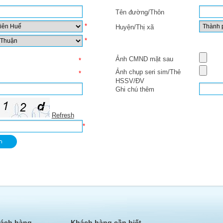
Tên đường/Thôn
*
Huyện/Thị xã
*
Ảnh CMND mặt sau
*
Ảnh chụp seri sim/Thẻ
*
HSSV/ĐV
Ghi chú thêm
Refresh
*
hách hàng
Khách hàng cần biết