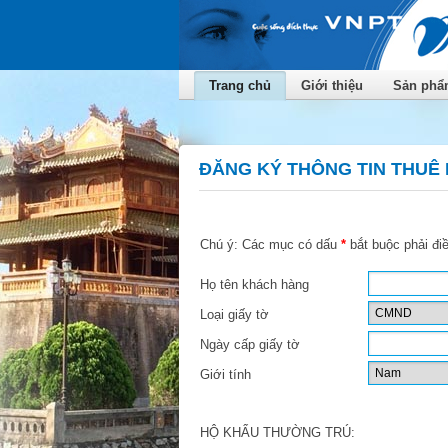
Trang chủ
Giới thiệu
Sản phẩm
ĐĂNG KÝ THÔNG TIN THUÊ
Chú ý: Các mục có dấu
*
bắt buộc phải điề
Họ tên khách hàng
Loại giấy tờ
Ngày cấp giấy tờ
Giới tính
HỘ KHẨU THƯỜNG TRÚ: