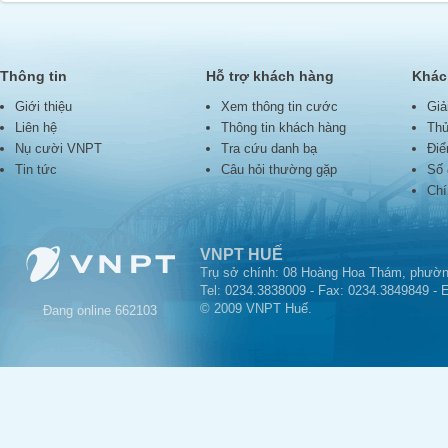
Thông tin
Hỗ trợ khách hàng
Khác
Giới thiệu
Xem thông tin cước
Giả
Liên hệ
Thông tin khách hàng
Thủ
Nụ cười VNPT
Tra cứu danh bạ
Điể
Tin tức
Câu hỏi thường gặp
Số 
Chí
VNPT HUẾ
Trụ sở chính: 08 Hoàng Hoa Thám, phườn
Tel: 0234.3838009 - Fax: 0234.3849849 - 
© 2009 VNPT Huế.
Đang online
662103