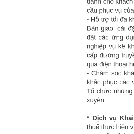
dành cho khách 
cầu phục vụ của
- Hỗ trợ tối đa
Bàn giao, cài đ
đặt các ứng dụ
nghiệp vụ kê k
cấp đường truyề
qua điện thoại h
- Chăm sóc khá
khắc phục các v
Tổ chức những 
xuyên.
*
Dịch vụ Kha
thuế thực hiện 