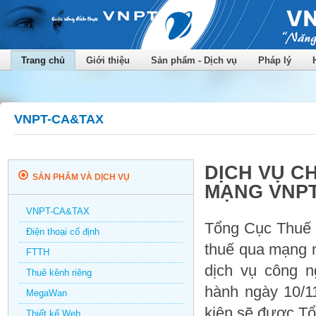
Trang chủ
Giới thiệu
Sản phẩm - Dịch vụ
Pháp lý
VNPT-CA&TAX
DỊCH VỤ C
SẢN PHẨM VÀ DỊCH VỤ
MẠNG VNP
VNPT-CA&TAX
Tổng Cục Thuế -
Điện thoại cố định
thuế qua mạng n
FTTH
dịch vụ công n
Thuê kênh riêng
hành ngày 10/1
MegaWan
kiện sẽ được Tổ
Thiết kế Web