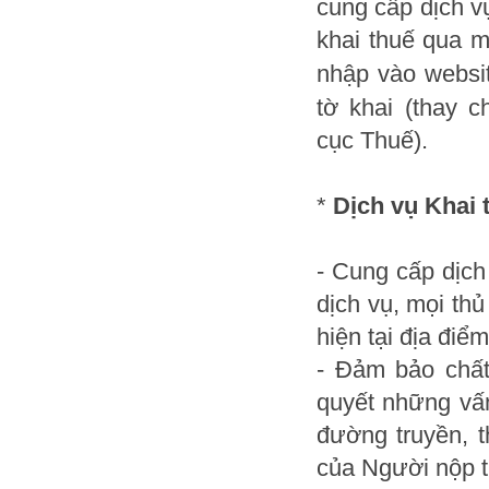
cung cấp dịch vụ
khai thuế qua 
nhập vào websi
tờ khai (thay 
cục Thuế).
*
Dịch vụ Khai 
- Cung cấp dịch
dịch vụ, mọi th
hiện tại địa điể
- Đảm bảo chất
quyết những vấ
đường truyền, t
của Người nộp 