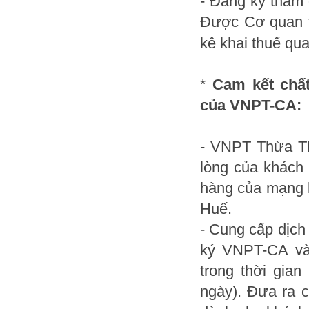
- Đăng ký tham 
Được Cơ quan t
kê khai thuế qu
*
Cam kết chất
của VNPT-CA:
- VNPT Thừa Th
lòng của khách
hàng của mạng 
Huế.
- Cung cấp dịch
ký VNPT-CA và
trong thời gia
ngày). Đưa ra c