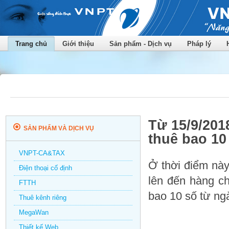
Trang chủ
Giới thiệu
Sản phẩm - Dịch vụ
Pháp lý
Từ 15/9/201
SẢN PHẨM VÀ DỊCH VỤ
thuê bao 10
VNPT-CA&TAX
Ở thời điểm này
Điện thoại cố định
lên đến hàng ch
FTTH
bao 10 số từ ngà
Thuê kênh riêng
MegaWan
Thiết kế Web