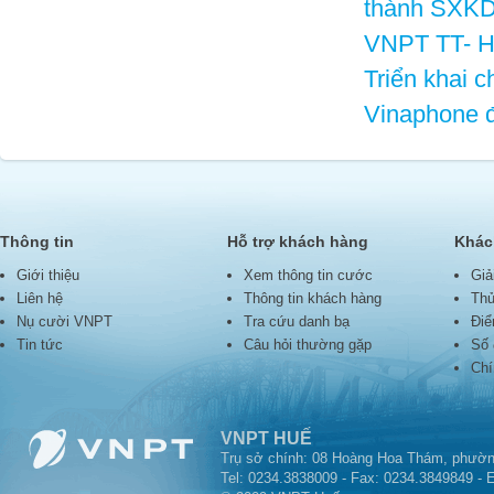
thành SXK
VNPT TT- Hu
Triển khai 
Vinaphone đ
Thông tin
Hỗ trợ khách hàng
Khác
Giới thiệu
Xem thông tin cước
Giả
Liên hệ
Thông tin khách hàng
Thủ
Nụ cười VNPT
Tra cứu danh bạ
Điể
Tin tức
Câu hỏi thường gặp
Số 
Chí
VNPT HUẾ
Trụ sở chính: 08 Hoàng Hoa Thám, phườn
Tel: 0234.3838009 - Fax: 0234.3849849 - 