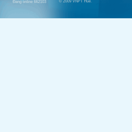
© 2009 VNPT Huế.
Đang online
662103