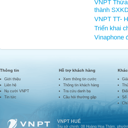
VNPT Thừa 
thành SXK
VNPT TT- Hu
Triển khai 
Vinaphone đ
Thông tin
Hỗ trợ khách hàng
Khác
Giới thiệu
Xem thông tin cước
Giả
Liên hệ
Thông tin khách hàng
Thủ
Nụ cười VNPT
Tra cứu danh bạ
Điể
Tin tức
Câu hỏi thường gặp
Số 
Chí
VNPT HUẾ
Trụ sở chính: 08 Hoàng Hoa Thám, phườn