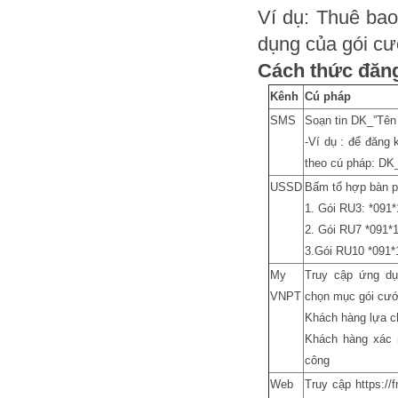
Ví dụ: Thuê bao
dụng của gói cư
Cách thức đăng
Kênh
Cú pháp
SMS
Soạn tin DK_”Tên 
-Ví dụ : để đăng 
theo cú pháp: DK
USSD
Bấm tổ hợp bàn p
1. Gói RU3: *091
2. Gói RU7 *091
3.Gói RU10 *091
My
Truy cập ứng dụ
VNPT
chọn mục gói cướ
Khách hàng lựa c
Khách hàng xác 
công
Web
Truy cập https://