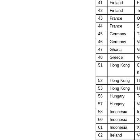
41
Finland
E
42
Finland
T
43
France
O
44
France
S
45
Germany
T
46
Germany
V
47
Ghana
V
48
Greece
V
51
Hong Kong
C
K
52
Hong Kong
H
53
Hong Kong
H
56
Hungary
T
57
Hungary
V
58
Indonesia
I
60
Indonesia
X
61
Indonesia
X
62
Ireland
V