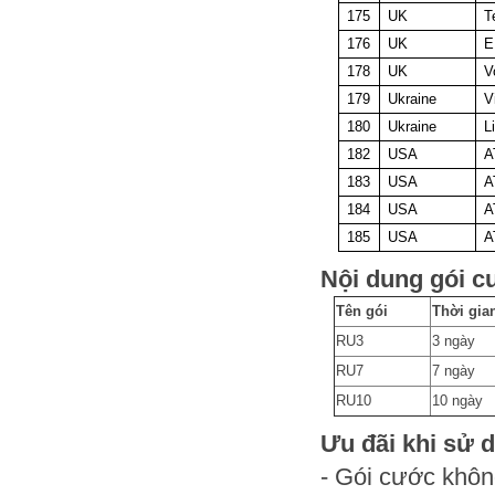
175
UK
T
176
UK
E
178
UK
V
179
Ukraine
V
180
Ukraine
L
182
USA
A
183
USA
A
184
USA
A
185
USA
A
Nội dung gói c
Tên gói
Thời gia
RU3
3 ngày
RU7
7 ngày
RU10
10 ngày
Ưu đãi khi sử 
- Gói cước khôn