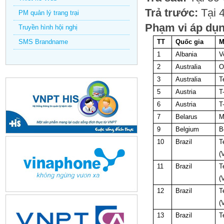
Trả trước:
Tại 
PM quản lý trang trại
Phạm vi áp dụn
Truyền hình hội nghị
SMS Brandname
TT
Quốc gia
M
1
Albania
V
2
Australia
O
3
Australia
T
5
Austria
T
6
Austria
T
7
Belarus
M
9
Belgium
B
10
Brazil
T
(
11
Brazil
T
(
12
Brazil
T
(
13
Brazil
T