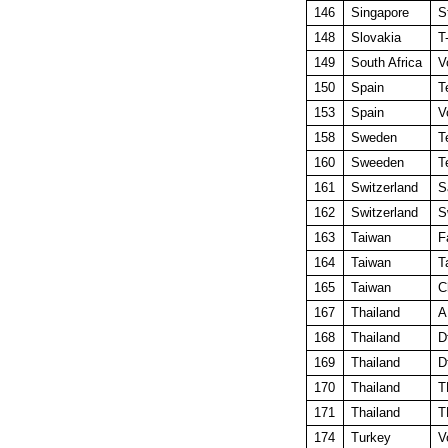
146
Singapore
S
148
Slovakia
T
149
South Africa
V
150
Spain
T
153
Spain
V
158
Sweden
T
160
Sweeden
T
161
Switzerland
S
162
Switzerland
S
163
Taiwan
F
164
Taiwan
T
165
Taiwan
C
167
Thailand
A
168
Thailand
D
169
Thailand
D
170
Thailand
T
171
Thailand
T
174
Turkey
V