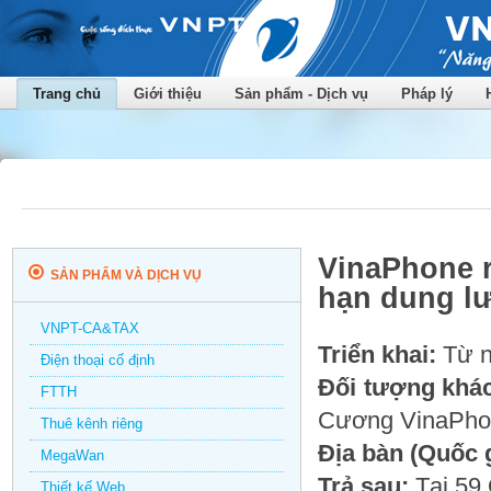
Trang chủ
Giới thiệu
Sản phẩm - Dịch vụ
Pháp lý
VinaPhone r
SẢN PHẨM VÀ DỊCH VỤ
hạn dung l
VNPT-CA&TAX
Triển khai:
Từ n
Điện thoại cố định
Đối tượng khá
FTTH
Cương VinaPhon
Thuê kênh riêng
Địa bàn (Quốc 
MegaWan
Trả sau:
Tại 59 
Thiết kế Web