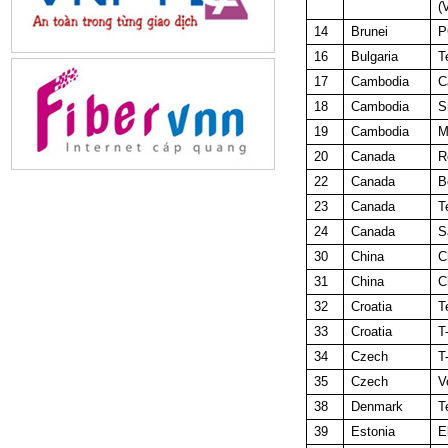
(
14
Brunei
P
16
Bulgaria
T
17
Cambodia
C
18
Cambodia
S
19
Cambodia
M
20
Canada
R
22
Canada
B
23
Canada
T
24
Canada
S
30
China
C
31
China
C
32
Croatia
T
33
Croatia
T
34
Czech
T
35
Czech
V
38
Denmark
T
39
Estonia
E