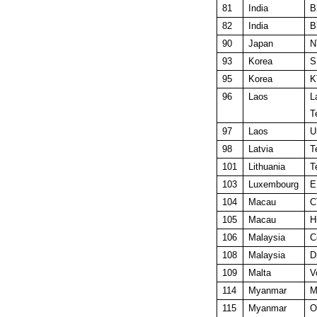
81
India
B
82
India
B
90
Japan
N
93
Korea
S
95
Korea
K
96
Laos
L
T
97
Laos
U
98
Latvia
T
101
Lithuania
T
103
Luxembourg
E
104
Macau
C
105
Macau
H
106
Malaysia
C
108
Malaysia
D
109
Malta
V
114
Myanmar
M
115
Myanmar
O