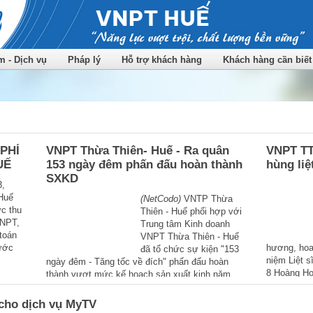
 - Dịch vụ
Pháp lý
Hỗ trợ khách hàng
Khách hàng cần biết
PHÍ
VNPT Thừa Thiên- Huế - Ra quân
VNPT TT
UẾ
153 ngày đêm phấn đấu hoàn thành
hùng liệ
SXKD
3,
Huế
(NetCodo)
VNTP Thừa
ức thu
Thiên - Huế phối hợp với
VNPT,
Trung tâm Kinh doanh
toán
VNPT Thừa Thiên - Huế
ước
hương, hoa
đã tổ chức sự kiện "153
niệm Liệt s
ngày đêm - Tăng tốc về đích" phấn đấu hoàn
8 Hoàng Ho
thành vượt mức kế hoạch sản xuất kinh năm
2020 doanh do Tập đoàn VNPT phát động.
 cho dịch vụ MyTV