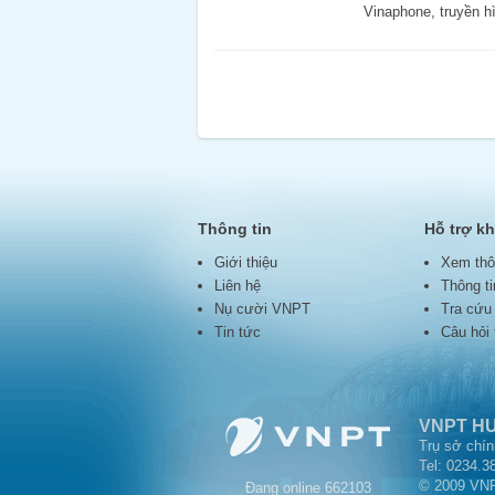
Vinaphone, truyền h
Thông tin
Hỗ trợ k
Giới thiệu
Xem thô
Liên hệ
Thông t
Nụ cười VNPT
Tra cứu
Tin tức
Câu hỏi
VNPT H
Trụ sở chí
Tel: 0234.3
© 2009 VN
Đang online
662103