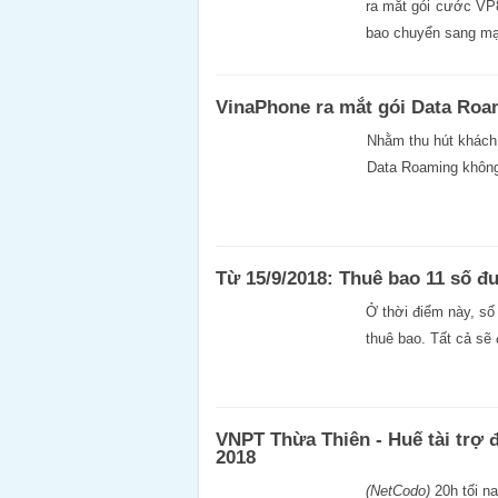
ra mắt gói cước VP
bao chuyển sang mạ
VinaPhone ra mắt gói Data Roa
Nhằm thu hút khách
Data Roaming không
Từ 15/9/2018: Thuê bao 11 số đ
Ở thời điểm này, số
thuê bao. Tất cả sẽ
VNPT Thừa Thiên - Huế tài trợ 
2018
(NetCodo)
20h tối n