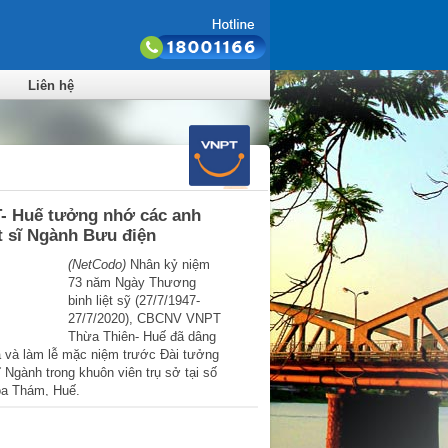
Liên hệ
- Huế tưởng nhớ các anh
t sĩ Ngành Bưu điện
(NetCodo)
Nhân kỷ niệm
73 năm Ngày Thương
binh liệt sỹ (27/7/1947-
27/7/2020), CBCNV VNPT
Thừa Thiên- Huế đã dâng
 và làm lễ mặc niệm trước Đài tưởng
ĩ Ngành trong khuôn viên trụ sở tại số
a Thám, Huế.