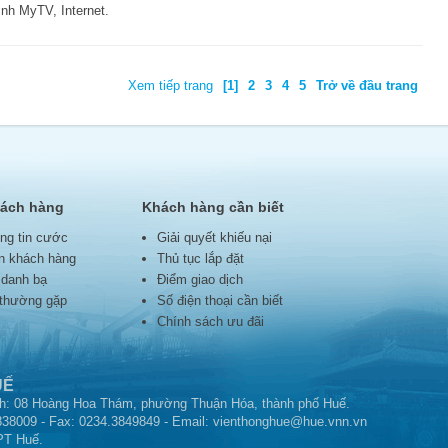
ình MyTV, Internet.
Xem tiếp trang
[1]
2
3
4
5
Trở về đầu trang
hách hàng
Khách hàng cần biết
ng tin cước
Giải quyết khiếu nại
in khách hàng
Thủ tục lắp đặt
 danh bạ
Điểm giao dịch
 thường gặp
Số điện thoại cần biết
Chính sách ưu đãi
UẾ
nh: 08 Hoàng Hoa Thám, phường Thuận Hóa, thành phố Huế.
838009 - Fax: 0234.3849849 - Email:
vienthonghue@hue.vnn.vn
PT Huế.