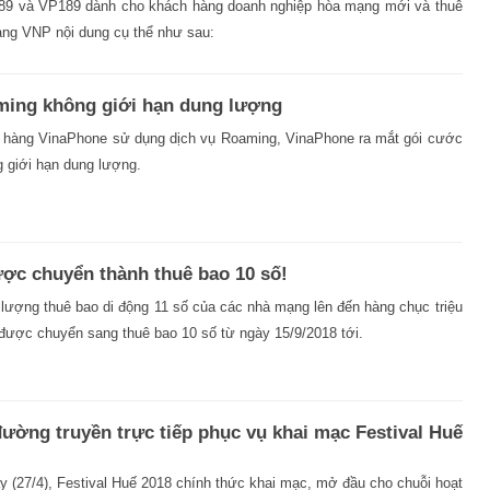
89 và VP189 dành cho khách hàng doanh nghiệp hòa mạng mới và thuê
ng VNP nội dung cụ thể như sau:
ming không giới hạn dung lượng
 hàng VinaPhone sử dụng dịch vụ Roaming, VinaPhone ra mắt gói cước
 giới hạn dung lượng.
ược chuyển thành thuê bao 10 số!
 lượng thuê bao di động 11 số của các nhà mạng lên đến hàng chục triệu
 được chuyển sang thuê bao 10 số từ ngày 15/9/2018 tới.
đường truyền trực tiếp phục vụ khai mạc Festival Huế
ay (27/4), Festival Huế 2018 chính thức khai mạc, mở đầu cho chuỗi hoạt