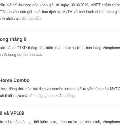
u giải trí đa dạng của khán giả, từ ngày 16/10/2019, VNPT chính thức
TVcab vào các gói thuê bao dịch vụ MyTV và ban hành chính sách giá
ới nhiều ưu đãi hấp dẫn.
rong tháng 9
 bán hàng, TTKD thông báo triển khai chương trình bán hàng Vinaphone
c nội dung cụ thể như sau:
c Home Combo
hợp đồng thời của hai dịch vụ combo internet và truyền hình cáp MyTV
ích thiết thực mà nó mang lại cho khách hàng.
9 và VP189
ợ nhu cầu liên lạc tiết kiệm hơn, tránh cước phí phát sinh, Vinaphone