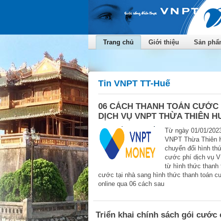
Trang chủ
Giới thiệu
Sản phẩm
Tin VNPT TT-Huế
06 CÁCH THANH TOÁN CƯỚC 
DỊCH VỤ VNPT THỪA THIÊN H
Từ ngày 01/01/202
VNPT Thừa Thiên 
chuyển đổi hình th
cước phí dịch vụ 
từ hình thức thanh 
cước tại nhà sang hình thức thanh toán c
online qua 06 cách sau
Triển khai chính sách gói cước