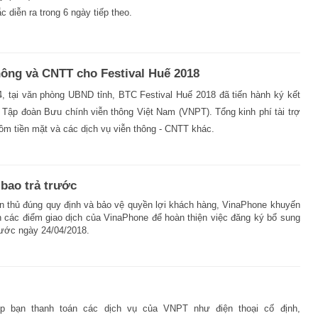
 diễn ra trong 6 ngày tiếp theo.
thông và CNTT cho Festival Huế 2018
, tại văn phòng UBND tỉnh, BTC Festival Huế 2018 đã tiến hành ký kết
i Tập đoàn Bưu chính viễn thông Việt Nam (VNPT). Tổng kinh phí tài trợ
ồm tiền mặt và các dịch vụ viễn thông - CNTT khác.
 bao trả trước
 thủ đúng quy định và bảo vệ quyền lợi khách hàng, VinaPhone khuyến
 các điểm giao dịch của VinaPhone để hoàn thiện việc đăng ký bổ sung
trước ngày 24/04/2018.
p bạn thanh toán các dịch vụ của VNPT như điện thoại cố định,