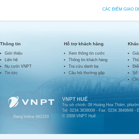
CÁC ĐIỂM GIAO D
Thông tin
Hỗ trợ khách hàng
Khác
Giới thiệu
Xem thông tin cước
Giả
Liên hệ
Thông tin khách hàng
Thủ
Nụ cười VNPT
Tra cứu danh bạ
Điể
Tin tức
Câu hỏi thường gặp
Số 
Chí
VNPT HUẾ
Trụ sở chính: 08 Hoàng Hoa Thám, phườn
Tel: 0234.3838009 - Fax: 0234.3849849 - 
© 2009 VNPT Huế.
Đang online
662103