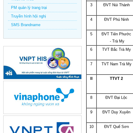
3
ĐVT Núi Thành
PM quản lý trang trại
Truyền hình hội nghị
4
ĐVT Phú Ninh
SMS Brandname
5
ĐVT Tiên Phước
- Trà My
6
TVT Bắc Trà My
7
TVT Nam Trà My
II
TTVT 2
8
ĐVT Đại Lộc
9
ĐVT Duy Xuyên
10
ĐVT Quế Sơn