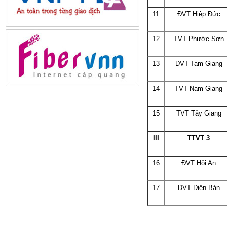
11
ĐVT Hiệp Đức
12
TVT Phước Sơn
13
ĐVT Tam Giang
14
TVT Nam Giang
15
TVT Tây Giang
III
TTVT 3
16
ĐVT Hội An
17
ĐVT Điện Bàn