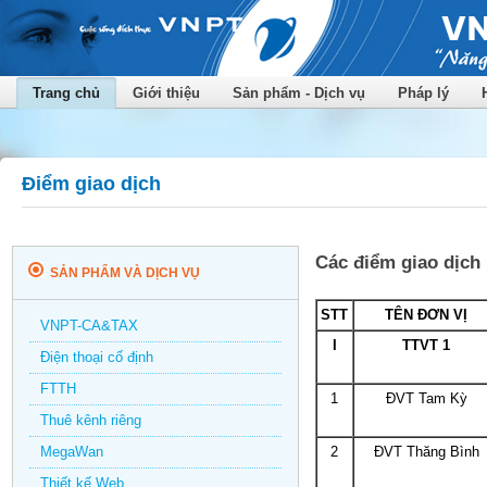
Trang chủ
Giới thiệu
Sản phẩm - Dịch vụ
Pháp lý
Điểm giao dịch
Các điểm giao dịch
SẢN PHẨM VÀ DỊCH VỤ
STT
TÊN ĐƠN VỊ
VNPT-CA&TAX
I
TTVT 1
Điện thoại cố định
FTTH
1
ĐVT Tam Kỳ
Thuê kênh riêng
MegaWan
2
ĐVT Thăng Bình
Thiết kế Web