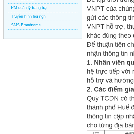
VNPT của chúng
PM quản lý trang trại
gửi các thông ti
Truyền hình hội nghị
SMS Brandname
VNPT hỗ trợ, th
khác đúng theo q
Để thuận tiện 
nhận thông tin 
1. Nhân viên q
hệ trực tiếp vớ
hỗ trợ và hướng 
2. Các điểm gi
Quý TCDN có thể
thành phố Huế để
thông tin cập n
cho từng địa bàn