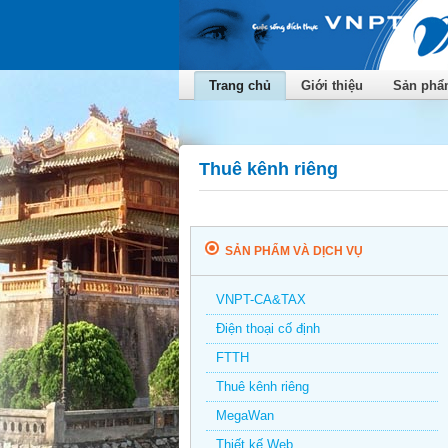
Trang chủ
Giới thiệu
Sản phẩm
Thuê kênh riêng
SẢN PHẨM VÀ DỊCH VỤ
VNPT-CA&TAX
Điện thoại cố định
FTTH
Thuê kênh riêng
MegaWan
Thiết kế Web