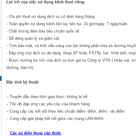
Lợi ích của việc sử dụng kênh thuê riêng:
- Chi phí thuê sử dụng dịch vụ cố định hàng tháng.
- Toàn quyền sử dụng kênh liên lạc liên tục 24 giờ/ngày, 7 ngày/tuần.
- Chất lượng đảm bảo tiêu chuẩn quốc tế
- Dễ dàng quản lý và giám sát
- Tính bảo mật, và tính sẵn sàng cao (do không phải chia sẻ đường truyề
- Đáp ứng mọi dịch vụ đa dạng: thoại (IP hoặc PSTN), fax, hình ảnh, truyền
- Được hưởng lợi ích của dịch vụ trọn gói từ Công ty VTN ( khảo sát, tư v
dưỡng, bảo trì)
Đặc tính kỹ thuật:
– Truyền dẫn theo thời gian thực, không bị trễ
– Tốc độ đáp ứng các yêu cầu của khách hàng.
– Cung cấp các kết nối theo tiêu chuẩn điểm- điểm, điểm - đa điểm
– Cung cấp giải pháp kết nối giữa các mạng LAN-WAN
Các số điện thoại cần thiết: