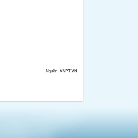
Nguồn:
VNPT.VN