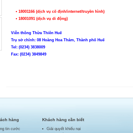
•
18001166 (dịch vụ cố định/internet/truyền hình)
•
18001091 (dịch vụ di động)
Viễn thông Thừa Thiên Huế
Trụ sở chính: 08 Hoàng Hoa Thám, Thành phố Huế
Tel: (0234) 3838009
Fax: (0234) 3849849
hách hàng
Khách hàng cần biết
ng tin cước
Giải quyết khiếu nại