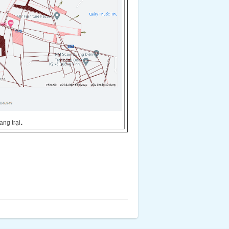
.
ang trại