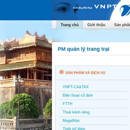
Trang chủ
Giới thiệu
Sản phẩm
PM quản lý trang trại
SẢN PHẨM VÀ DỊCH VỤ
VNPT-CA&TAX
Điện thoại cố định
FTTH
Thuê kênh riêng
MegaWan
Thiết kế Web