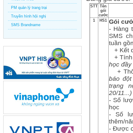
STT
Tên
PM quản lý trang trại
gói
cước
Truyền hình hội nghị
1
HS1
Gói cướ
SMS Brandname
- Hàng 
SMS ch
tuần gồ
+ Kết q
+ Tính 
học đầy
+ Thôn
báo đột 
trạng 
20/11...)
- Số lượ
học
- Số l
thêm/nă
- Được 