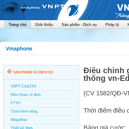
Trang chủ
Giới thiệu
Sản phẩm - Dịch vụ
Pháp lý
Vinaphone
Điều chỉnh g
SẢN PHẨM VÀ DỊCH VỤ
thống vn-E
VNPT-CA&TAX
(CV 1582/QĐ-V
Điện thoại cố định
FTTH
Thời điểm điều c
Thuê kênh riêng
MegaWan
Bảng giá cước:
Thiết kế Web