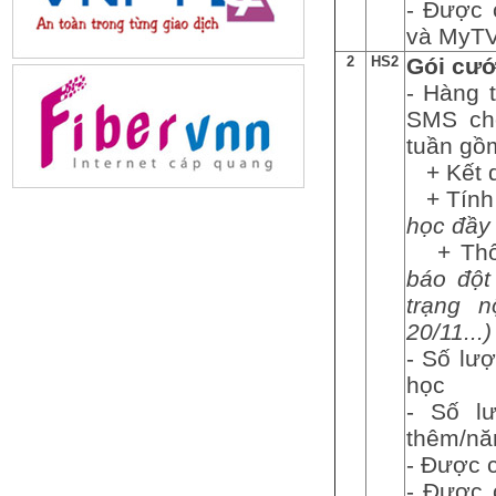
- Được 
và MyTV
2
HS2
Gói cướ
- Hàng 
SMS ch
tuần gồ
+ Kết q
+ Tính 
học đầy
+ Thôn
báo đột 
trạng 
20/11...)
- Số lượ
học
- Số l
thêm/nă
- Được 
- Được 