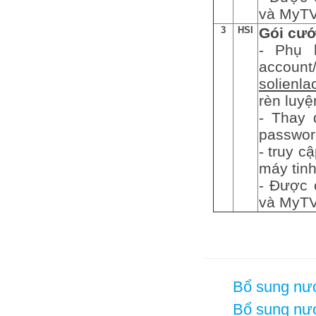
và MyTV
3
HSI
Gói cướ
- Phụ 
accoun
solienla
rèn luyệ
- Thay 
password
- truy cậ
máy tin
- Được 
và MyTV
Bổ sung nướ
Bổ sung nướ