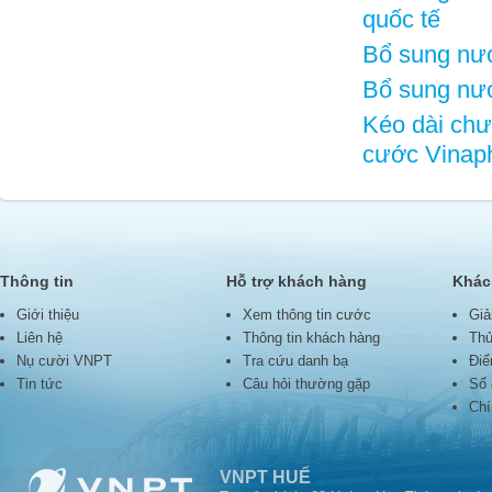
quốc tế
Bổ sung nướ
Bổ sung nướ
Kéo dài chươ
cước Vinap
Thông tin
Hỗ trợ khách hàng
Khác
Giới thiệu
Xem thông tin cước
Giả
Liên hệ
Thông tin khách hàng
Thủ
Nụ cười VNPT
Tra cứu danh bạ
Điể
Tin tức
Câu hỏi thường gặp
Số 
Chí
VNPT HUẾ