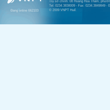
Trụ sở chính: 08 Hoàng Hoa Thám, phườn
Tel: 0234.3838009 - Fax: 0234.3849849 - 
© 2009 VNPT Huế.
Đang online
662103