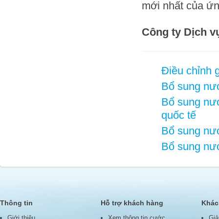
mới nhất của ứn
Công ty Dịch v
Điều chỉnh g
Bổ sung nướ
Bổ sung nướ
quốc tế
Bổ sung nướ
Bổ sung nướ
Thông tin
Hỗ trợ khách hàng
Khác
Giới thiệu
Xem thông tin cước
Giả