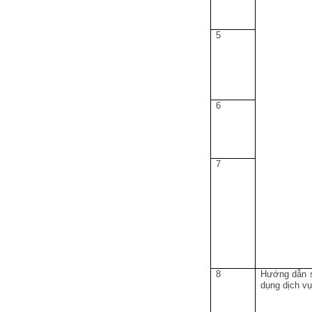
5
6
7
8
Hướng dẫn 
dụng dịch v