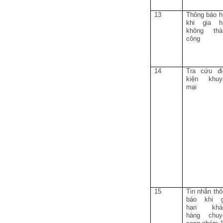
13
Thông báo h
khi gia h
không thà
công
14
Tra cứu đi
kiện khuy
mại
15
Tin nhắn th
báo khi g
hạn khá
hàng chuy