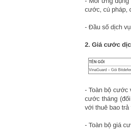
- Mỗi ứng dụng 
cước, cú pháp, c
- Đầu số dịch vụ
2. Giá cước dị
TÊN GÓI
VinaGuard – Gói Bitdefe
- Toàn bộ cước 
cước tháng (đối 
với thuê bao trả 
- Toàn bộ giá c