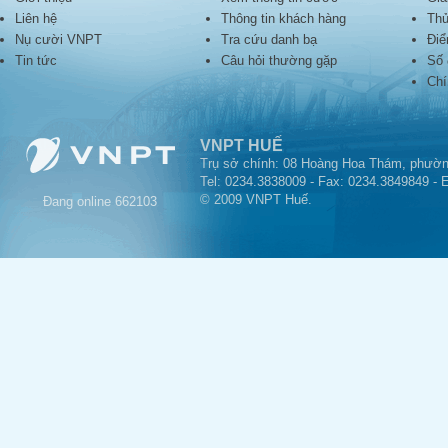
Liên hệ
Thông tin khách hàng
Thủ
Nụ cười VNPT
Tra cứu danh bạ
Điể
Tin tức
Câu hỏi thường gặp
Số 
Chí
VNPT HUẾ
Trụ sở chính: 08 Hoàng Hoa Thám, phườn
Tel: 0234.3838009 - Fax: 0234.3849849 - 
© 2009 VNPT Huế.
Đang online
662103