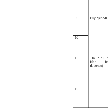
9
Huỷ dịch vụ
10
11
Tra cứu 
kích ho
(License)
12