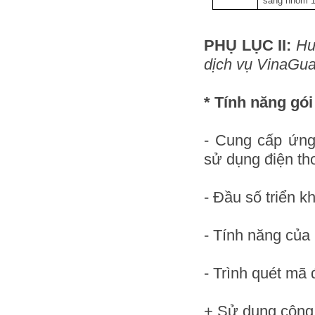
sang nhóm 
PHỤ LỤC II:
Hư
dịch vụ VinaGua
* Tính năng gó
- Cung cấp ứng
sử dụng điện th
- Đầu số triển k
- Tính năng của
- Trình quét mã 
+ Sử dụng công