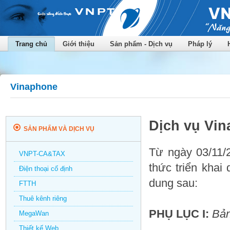
Trang chủ
Giới thiệu
Sản phẩm - Dịch vụ
Pháp lý
Vinaphone
Dịch vụ Vi
SẢN PHẨM VÀ DỊCH VỤ
Từ ngày 03/11/
VNPT-CA&TAX
thức triển khai
Điện thoại cố định
dung sau:
FTTH
Thuê kênh riêng
PHỤ LỤC I:
Bản
MegaWan
Thiết kế Web