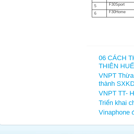
F30Sport
5
F30Home
6
06 CÁCH 
THIÊN HU
VNPT Thừa 
thành SXK
VNPT TT- Hu
Triển khai 
Vinaphone đ