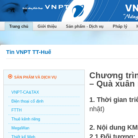
Trang chủ
Giới thiệu
Sản phẩm - Dịch vụ
Pháp lý
Tin VNPT TT-Huế
Chương trìn
SẢN PHẨM VÀ DỊCH VỤ
– Quà xuân
VNPT-CA&TAX
1. Thời gian tri
Điện thoại cố định
nhật)
FTTH
Thuê kênh riêng
2. Nội dung KM 
MegaWan
2.1 Đối tượng:
Thiết kế Web