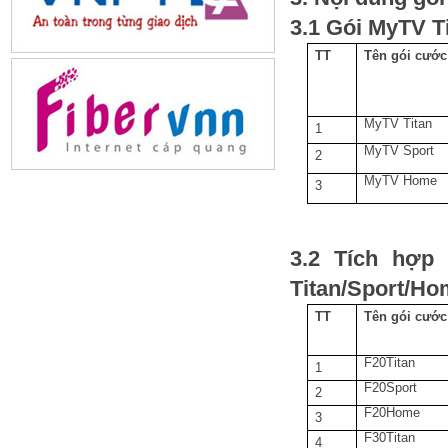
3.1 Gói MyTV T
TT
Tên gói cước
MyTV Titan
1
MyTV Sport
2
MyTV Home
3
3.2 Tích hợp 
Titan/Sport/Ho
TT
Tên gói cước
F20Titan
1
F20Sport
2
F20Home
3
F30Titan
4