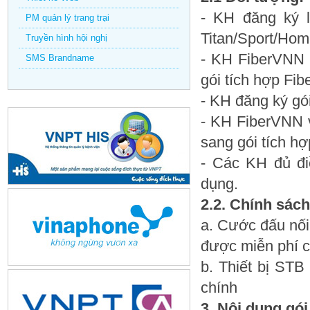
- KH đăng ký l
PM quản lý trang trại
Titan/Sport/Ho
Truyền hình hội nghị
- KH FiberVNN 
SMS Brandname
gói tích hợp F
- KH đăng ký gó
- KH FiberVNN 
sang gói tích h
- Các KH đủ đi
dụng.
2.2. Chính sác
a. Cước đấu nối
được miễn phí 
b. Thiết bị ST
chính
3. Nội dung gói