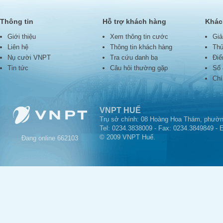
Thông tin
Hỗ trợ khách hàng
Khác
Giới thiệu
Xem thông tin cước
Giả
Liên hệ
Thông tin khách hàng
Thủ
Nụ cười VNPT
Tra cứu danh bạ
Điể
Tin tức
Câu hỏi thường gặp
Số 
Chí
VNPT HUẾ
Trụ sở chính: 08 Hoàng Hoa Thám, phườn
Tel: 0234.3838009 - Fax: 0234.3849849 - 
© 2009 VNPT Huế.
Đang online
662103